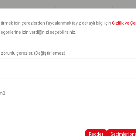
Rezervasyonlarım
Giri
eştirmek için çerezlerden faydalanmaktayız detaylı bilgi için
Gizlilik ve Ç
orilerine izin verdiğinizi seçebilirsiniz.
Anasayfa
Hakkımızda
Ara
 zorunlu çerezler. (Değiştirilemez)
Alış Tarih & Saat
Bırakış Tarih & Saa
u şekilde çalışması, güvenlik, oturum yönetimi ve temel işlevler için gere
09:00
sıl kullanıldığını (ziyaretçi sayısı, en çok ziyaret edilen sayfalar, kullanı
ler, web sitesi performansını ölçmek ve kullanıcı deneyimini sürekli iyileş
ümü
alanlarınıza uygun kişiselleştirilmiş reklamlar göstermemize ve reklam 
yısı, tıklama oranı) ölçmemize olanak tanır.
irler
r Şehirler
rayüzü ayarlarınızı, dil tercihinizi ve diğer yapılandırmalarınızı koruyarak
nı ve sürekliliğini sağlamak amacıyla kullanılır.
Reddet
Seçimleri on