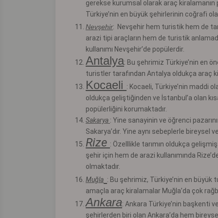
gerekse kurumsal olarak araç kiralamanın 
Türkiye’nin en büyük şehirlerinin coğrafi o
Nevşehir
:
Nevşehir hem turistik hem de tar
arazi tipi araçların hem de turistik anlamada
kullanımı Nevşehir’de popülerdir.
Antalya
:
Bu şehrimiz Türkiye’nin en öne
turistler tarafından Antalya oldukça araç k
Kocaeli
:
Kocaeli, Türkiye’nin maddi ola
oldukça geliştiğinden ve İstanbul’a olan kı
popülerliğini korumaktadır.
Sakarya
:
Yine sanayinin ve öğrenci pazarını
Sakarya’dır. Yine aynı sebeplerle bireysel 
Rize
:
Özelllikle tarımın oldukça gelişm
şehir için hem de arazi kullanımında Rize’de
olmaktadır.
Muğla
:
Bu şehrimiz, Türkiye’nin en büyük tu
amaçla araç kiralamalar Muğla’da çok rağb
Ankara
:
Ankara Türkiye’nin başkenti ve
şehirlerden biri olan Ankara’da hem bireys