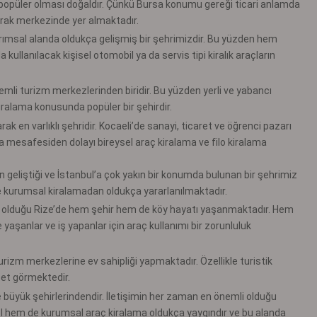
popüler olması doğaldır. Çünkü Bursa konumu gereği ticari anlamda
larak merkezinde yer almaktadır.
ımsal alanda oldukça gelişmiş bir şehrimizdir. Bu yüzden hem
 kullanılacak kişisel otomobil ya da servis tipi kiralık araçların
mli turizm merkezlerinden biridir. Bu yüzden yerli ve yabancı
iralama konusunda popüler bir şehirdir.
rak en varlıklı şehridir. Kocaeli’de sanayi, ticaret ve öğrenci pazarı
sa mesafesiden dolayı bireysel araç kiralama ve filo kiralama
n geliştiği ve İstanbul’a çok yakın bir konumda bulunan bir şehrimiz
ve kurumsal kiralamadan oldukça yararlanılmaktadır.
iş olduğu Rize’de hem şehir hem de köy hayatı yaşanmaktadır. Hem
 yaşanlar ve iş yapanlar için araç kullanımı bir zorunluluk
rizm merkezlerine ev sahipliği yapmaktadır. Özellikle turistik
et görmektedir.
 büyük şehirlerindendir. İletişimin her zaman en önemli olduğu
el hem de kurumsal araç kiralama oldukça yaygındır ve bu alanda