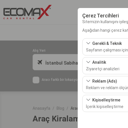
Çerez Tercihleri
Sitemizin kullanışını iyil
Aşağıdan hangi çerez kateg
Gerekli & Teknik
Sayfanın çalışması için
Alış Yeri
Bu çerezler sitenin doğr
Analitik
İstanbul Sabiha Gökçen Havalimanı
bırakılamaz.
Ziyaretçi analizleri
Bu çerezler, sitemizin na
Aracı farklı bir lokasyona bırakacağım
Reklam (Ads)
etmemizi sağlar. Bu veri
Reklam ve reklam ölç
Bu çerezler, size ilgi 
Kişiselleştirme
etkinliğini (gösterim sa
İçerik kişiselleştirme
Anasayfa
Blog
Araç Kiralamada En Popüler Şeh
Araç Kiralamada En Popüle
Bu çerezler, kullanıcı a
deneyiminizin tutarlılığı