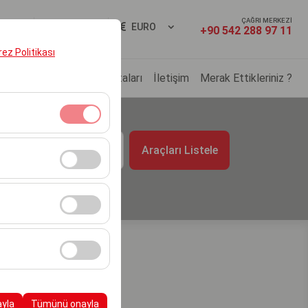
ÇAĞRI MERKEZİ
ş Yap
TR
EURO
+90 542 288 97 11
erez Politikası
ç Filomuz
Kiralama Noktaları
İletişim
Merak Ettikleriniz ?
t
klidir. Devre dışı
Araçları Listele
09:00
cı davranışları) analiz
tirmek için kullanılır.
kampanyalarımızın
, platformdaki
ayla
Tümünü onayla