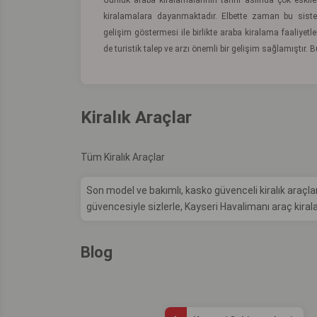
Günlük araba kiralamalarının tarihi aslında çok esk
kiralamalara dayanmaktadır. Elbette zaman bu siste
gelişim göstermesi ile birlikte araba kiralama faaliyet
de turistik talep ve arzı önemli bir gelişim sağlamıştır.
Kiralık Araçlar
Tüm Kiralık Araçlar
Son model ve bakımlı, kasko güvenceli kiralık ara
güvencesiyle sizlerle, Kayseri Havalimanı araç k
Blog