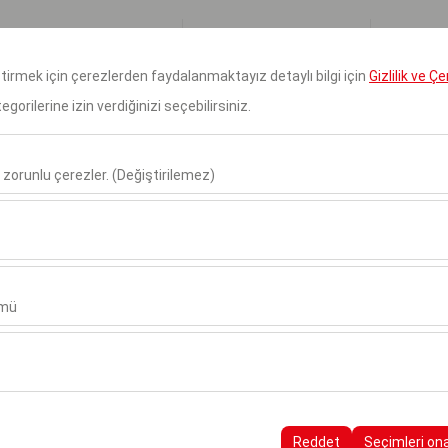
Rezervasyonlarım
Giri
eştirmek için çerezlerden faydalanmaktayız detaylı bilgi için
Gizlilik ve Ç
orilerine izin verdiğinizi seçebilirsiniz.
Anasayfa
Hakkımızda
Ara
 zorunlu çerezler. (Değiştirilemez)
Alış Tarih & Saat
Bırakış Tarih & Saa
u şekilde çalışması, güvenlik, oturum yönetimi ve temel işlevler için gere
09:00
sıl kullanıldığını (ziyaretçi sayısı, en çok ziyaret edilen sayfalar, kullanı
ler, web sitesi performansını ölçmek ve kullanıcı deneyimini sürekli iyileş
ümü
alanlarınıza uygun kişiselleştirilmiş reklamlar göstermemize ve reklam 
yısı, tıklama oranı) ölçmemize olanak tanır.
nı
rayüzü ayarlarınızı, dil tercihinizi ve diğer yapılandırmalarınızı koruyarak
nı ve sürekliliğini sağlamak amacıyla kullanılır.
Reddet
Seçimleri on