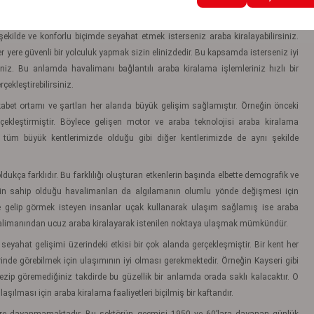
şekilde ve konforlu biçimde seyahat etmek isterseniz araba kiralayabilirsiniz.
r yere güvenli bir yolculuk yapmak sizin elinizdedir. Bu kapsamda isterseniz iyi
siniz. Bu anlamda havalimanı bağlantılı araba kiralama işlemleriniz hızlı bir
çekleştirebilirsiniz.
kabet ortamı ve şartları her alanda büyük gelişim sağlamıştır. Örneğin önceki
ekleştirmiştir. Böylece gelişen motor ve araba teknolojisi araba kiralama
m tüm büyük kentlerimizde olduğu gibi diğer kentlerimizde de aynı şekilde
oldukça farklıdır. Bu farklılığı oluşturan etkenlerin başında elbette demografik ve
imizin sahip olduğu havalimanları da algılamanın olumlu yönde değişmesi için
le gelip görmek isteyen insanlar uçak kullanarak ulaşım sağlamış ise araba
avalimanından ucuz araba kiralayarak istenilen noktaya ulaşmak mümkündür.
yahat gelişimi üzerindeki etkisi bir çok alanda gerçekleşmiştir. Bir kent her
erinde görebilmek için ulaşımının iyi olması gerekmektedir. Örneğin Kayseri gibi
ezip göremediğiniz takdirde bu güzellik bir anlamda orada saklı kalacaktır. O
aşılması için araba kiralama faaliyetleri biçilmiş bir kaftandır.