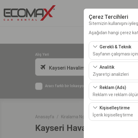
Çerez Tercihleri
Sitemizin kullanışını iyil
Aşağıdan hangi çerez kateg
Gerekli & Teknik
Sayfanın çalışması için
Alış Yeri
Bu çerezler sitenin doğr
Analitik
Kayseri Havalimanı
bırakılamaz.
Ziyaretçi analizleri
Bu çerezler, sitemizin na
Aracı farklı bir lokasyona bırakacağım
Reklam (Ads)
etmemizi sağlar. Bu veri
Reklam ve reklam ölç
Bu çerezler, size ilgi 
Kişiselleştirme
etkinliğini (gösterim sa
İçerik kişiselleştirme
Anasayfa
Kiralama Noktaları
Kayseri Havalima
Kayseri Havalimanı
Bu çerezler, kullanıcı a
deneyiminizin tutarlılığı