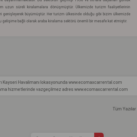
ilere dayanmamaktadır. Bu sektörün geçmişi 1950 ve 60’lara dayanan günlük
m uzun süreli kiralamalara dönüşmüştür. Ülkemizde turizm faaliyetlerinin
leri genişleyerek büyümüştür. Her turizm ülkesinde olduğu gibi bizim ülkemizde
 Bu gelişime bağlı olarak araba kiralama sektörü önemli bir mesafe kat etmiştir.
çları Kayseri Havalimanı lokasyonunda www.ecomaxcarrental.com
iralama hizmetlerinde vazgeçilmez adres www.ecomaxcarrental.com
Tüm Yazılar