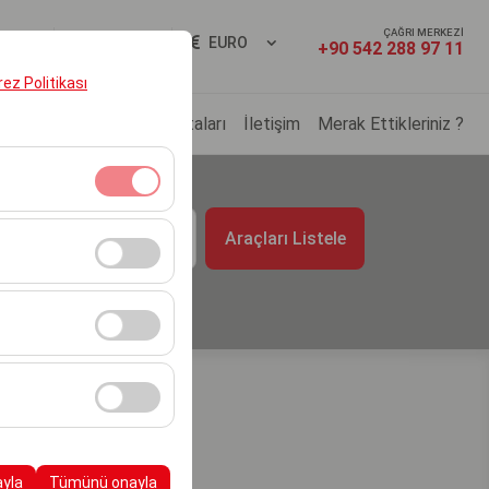
ÇAĞRI MERKEZİ
ş Yap
TR
EURO
+90 542 288 97 11
erez Politikası
ç Filomuz
Kiralama Noktaları
İletişim
Merak Ettikleriniz ?
t
klidir. Devre dışı
Araçları Listele
09:00
cı davranışları) analiz
tirmek için kullanılır.
kampanyalarımızın
, platformdaki
ayla
Tümünü onayla