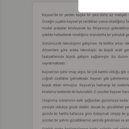
Kayseri’de bir yerden başka bir yere daha az maliyeti 
Örneğin uçakla Kayseri’ye vardıktan sonra istediğiniz he
model arabalar kiralayarak bu ihtiyacınızı giderebilir
şekilde halledilerek istediğiniz standartta bir yolculuk ger
Günümüzde teknolojinin gelişmesi ile birlikte artan re
dönemlere göre araba teknolojisi de büyük atak gerç
faaliyetlerinde büyük gelişim sağlamıştır. Bu duru
seyretmektedir.
Kayseri’nin şehir imajı algısı bir çok kentte olduğu gibi 
coğrafi özellikler gelmektedir. Kayseri gibi şehirler
büyük etken olmuştur. Kayseri’ye herhangi bir neden
kiralama talebinde de bulunabilir. O yüzden Kayseri h
Ulaştırma sisteminin eski çağlardan günümüze kadar se
yönüyle oldukça güzel olabilir. Ancak bu güzellikleri y
güzide bir kentte kafanıza göre dolaşmak isteyip de g
yüzden bir şehrin güzelliklerinin yerinde görülmesi ve anl