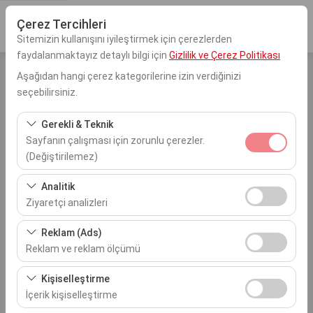
Çerez Tercihleri
Sitemizin kullanışını iyileştirmek için çerezlerden
faydalanmaktayız detaylı bilgi için
Gizlilik ve Çerez Politikası
Aşağıdan hangi çerez kategorilerine izin verdiğinizi
seçebilirsiniz.
GİRİŞ YAP
Yeni Üyelik
Gerekli & Teknik
Kullanıcı Adı
Sayfanın çalışması için zorunlu çerezler.
(Değiştirilemez)
Bu çerezler sitenin doğru şekilde çalışması, güvenlik,
Şifre
Analitik
oturum yönetimi ve temel işlevler için gereklidir. Devre
Ziyaretçi analizleri
dışı bırakılamaz.
Bu çerezler, sitemizin nasıl kullanıldığını (ziyaretçi sayısı,
Doğrulama Kodu
Reklam (Ads)
en çok ziyaret edilen sayfalar, kullanıcı davranışları)
Reklam ve reklam ölçümü
analiz etmemizi sağlar. Bu veriler, web sitesi
Bu çerezler, size ilgi alanlarınıza uygun kişiselleştirilmiş
performansını ölçmek ve kullanıcı deneyimini sürekli
Kişiselleştirme
reklamlar göstermemize ve reklam kampanyalarımızın
iyileştirmek için kullanılır.
İçerik kişiselleştirme
Bu cihazda beni hatırla
etkinliğini (gösterim sayısı, tıklama oranı) ölçmemize