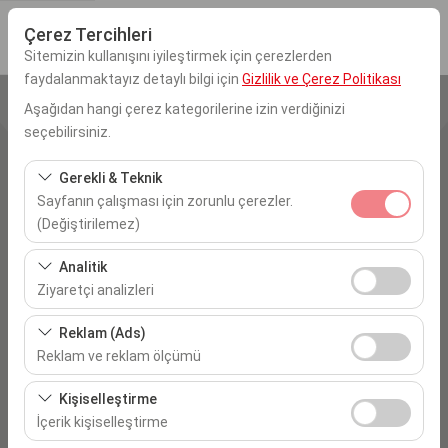
Çerez Tercihleri
Sitemizin kullanışını iyileştirmek için çerezlerden
faydalanmaktayız detaylı bilgi için
Gizlilik ve Çerez Politikası
Aşağıdan hangi çerez kategorilerine izin verdiğinizi
Alış Yeri
seçebilirsiniz.
İstanbul Sabiha Gökçen Havalimanı
Gerekli & Teknik
Sayfanın çalışması için zorunlu çerezler.
Aracı farklı bir lokasyona bırakacağım
(Değiştirilemez)
Alış Tarih & Saat
Bu çerezler sitenin doğru şekilde çalışması, güvenlik,
Analitik
oturum yönetimi ve temel işlevler için gereklidir. Devre
Ziyaretçi analizleri
09:00
dışı bırakılamaz.
Bu çerezler, sitemizin nasıl kullanıldığını (ziyaretçi sayısı,
Reklam (Ads)
Bırakış Tarih & Saat
en çok ziyaret edilen sayfalar, kullanıcı davranışları)
Reklam ve reklam ölçümü
analiz etmemizi sağlar. Bu veriler, web sitesi
09:00
Bu çerezler, size ilgi alanlarınıza uygun kişiselleştirilmiş
performansını ölçmek ve kullanıcı deneyimini sürekli
Kişiselleştirme
reklamlar göstermemize ve reklam kampanyalarımızın
iyileştirmek için kullanılır.
İçerik kişiselleştirme
etkinliğini (gösterim sayısı, tıklama oranı) ölçmemize