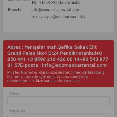
NO:4 D:24 Pendik /İstanbul
E-posta
:
info@ecomaxcarrental.com
rezervasyon@ecomaxcarrental
:
Adres : Yenişehir mah.Şefika Sokak Elit
Grand Palas No:4 D:24 Pendik/İstanbul
+
0
850 441 13 85
90 216 426 00 14
+90 543 977
81 57
E-posta : info@ecomaxcarrental.com
Müşteri Hizmetleri olarak size destek olmak için buradayız.
Hizmetlerimizle ile ilgili her türlü soru, öneri ya da
memnuniyetinizi bize buradan iletebilirsiniz.
Adınız
Soyadınız