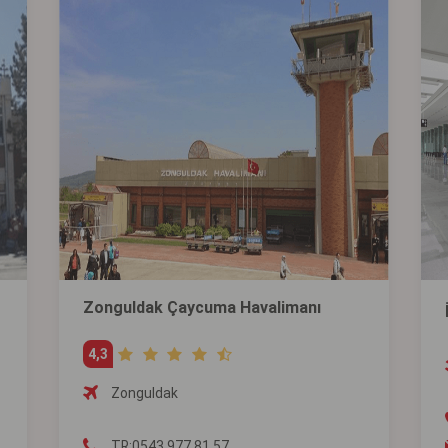
Zonguldak Çaycuma Havalimanı
4,3
Zonguldak
TR:0543 977 81 57