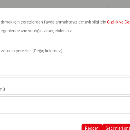
Rezervasyonlarım
Giri
eştirmek için çerezlerden faydalanmaktayız detaylı bilgi için
Gizlilik ve Ç
orilerine izin verdiğinizi seçebilirsiniz.
Anasayfa
Hakkımızda
Ara
 zorunlu çerezler. (Değiştirilemez)
Alış Tarih & Saat
Bırakış Tarih & Saa
u şekilde çalışması, güvenlik, oturum yönetimi ve temel işlevler için gere
09:00
sıl kullanıldığını (ziyaretçi sayısı, en çok ziyaret edilen sayfalar, kullanı
ler, web sitesi performansını ölçmek ve kullanıcı deneyimini sürekli iyileş
ümü
alanlarınıza uygun kişiselleştirilmiş reklamlar göstermemize ve reklam 
yısı, tıklama oranı) ölçmemize olanak tanır.
rayüzü ayarlarınızı, dil tercihinizi ve diğer yapılandırmalarınızı koruyarak
nı ve sürekliliğini sağlamak amacıyla kullanılır.
Reddet
Seçimleri on