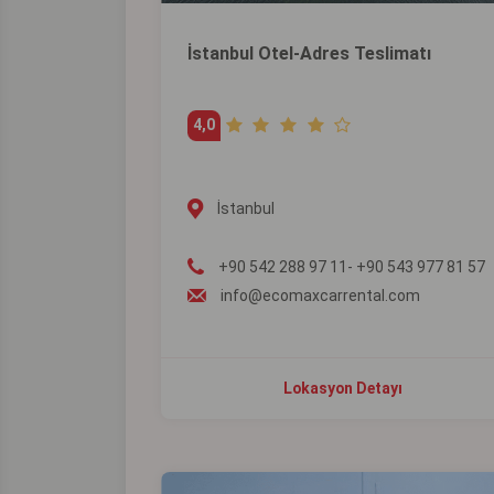
İstanbul Otel-Adres Teslimatı
4,0
İstanbul
+90 542 288 97 11- +90 543 977 81 57
info@ecomaxcarrental.com
Lokasyon Detayı