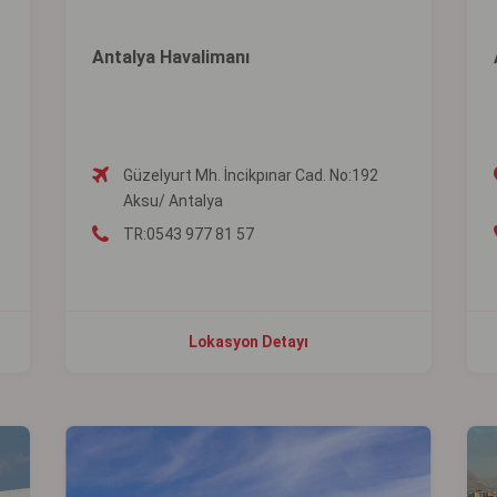
Antalya Havalimanı
Güzelyurt Mh. İncikpınar Cad. No:192
Aksu/ Antalya
TR:0543 977 81 57
Lokasyon Detayı