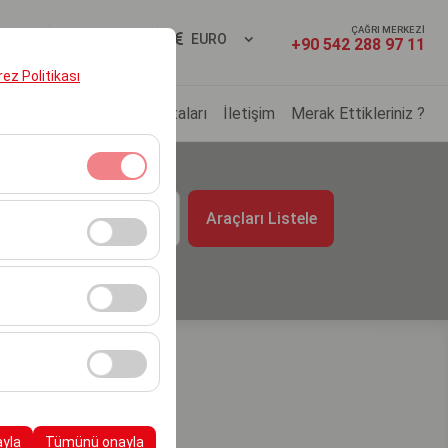
ÇAĞRI MERKEZİ
ş Yap
TR
EURO
+90 542 288 97 11
erez Politikası
ç Filomuz
Kiralama Noktaları
İletişim
Merak Ettikleriniz ?
t
klidir. Devre dışı
Araçları Listele
09:00
cı davranışları) analiz
tirmek için kullanılır.
kampanyalarımızın
, platformdaki
ayla
Tümünü onayla