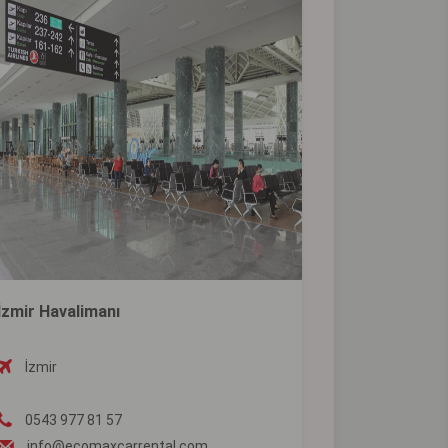
İzmir Havalimanı
İzmir
0543 977 81 57
info@ecomaxcarrental.com