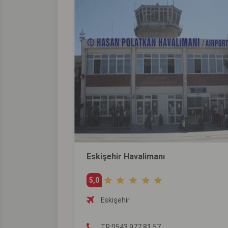
Eskişehir Havalimanı
5,0
Eskişehir
TR:0543 977 81 57