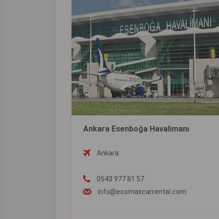
Ankara Esenboğa Havalimanı
Ankara
0543 977 81 57
info@ecomaxcarrental.com