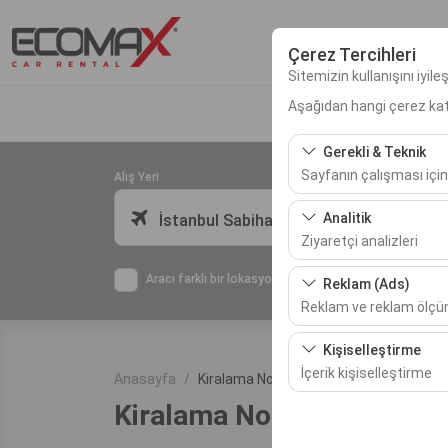
Çerez Tercihleri
Sitemizin kullanışını iyil
Aşağıdan hangi çerez kateg
Gerekli & Teknik
Sayfanın çalışması için
Alış Yeri
Bu çerezler sitenin doğr
Analitik
İstanbul Sabiha Gökçen Havalimanı
bırakılamaz.
Ziyaretçi analizleri
Bu çerezler, sitemizin na
Aracı farklı bir lokasyona bırakacağım
Reklam (Ads)
etmemizi sağlar. Bu veri
Reklam ve reklam ölç
Bu çerezler, size ilgi 
Kişiselleştirme
etkinliğini (gösterim sa
İçerik kişiselleştirme
Anasayfa
Kiralama Noktaları
Kiralama Noktaları
Bu çerezler, kullanıcı a
deneyiminizin tutarlılığı