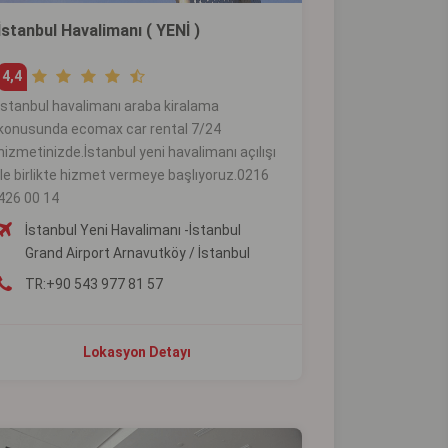
İstanbul Havalimanı ( YENİ )
4,4
istanbul havalimanı araba kiralama
konusunda ecomax car rental 7/24
hizmetinizde.İstanbul yeni havalimanı açılışı
ile birlikte hizmet vermeye başlıyoruz.0216
426 00 14
İstanbul Yeni Havalimanı -İstanbul
Grand Airport Arnavutköy / İstanbul
TR:+90 543 977 81 57
Lokasyon Detayı