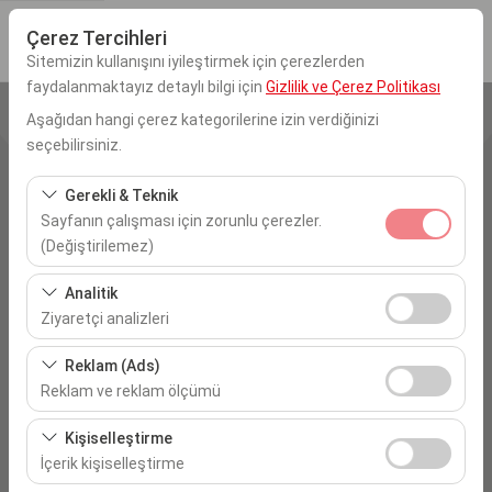
Çerez Tercihleri
Sitemizin kullanışını iyileştirmek için çerezlerden
faydalanmaktayız detaylı bilgi için
Gizlilik ve Çerez Politikası
Aşağıdan hangi çerez kategorilerine izin verdiğinizi
Alış Yeri
seçebilirsiniz.
İstanbul Sabiha Gökçen Havalimanı
Gerekli & Teknik
Sayfanın çalışması için zorunlu çerezler.
Aracı farklı bir lokasyona bırakacağım
(Değiştirilemez)
Alış Tarih & Saat
Bu çerezler sitenin doğru şekilde çalışması, güvenlik,
Analitik
oturum yönetimi ve temel işlevler için gereklidir. Devre
Ziyaretçi analizleri
09:00
dışı bırakılamaz.
Bu çerezler, sitemizin nasıl kullanıldığını (ziyaretçi sayısı,
Reklam (Ads)
Bırakış Tarih & Saat
en çok ziyaret edilen sayfalar, kullanıcı davranışları)
Reklam ve reklam ölçümü
analiz etmemizi sağlar. Bu veriler, web sitesi
09:00
Bu çerezler, size ilgi alanlarınıza uygun kişiselleştirilmiş
performansını ölçmek ve kullanıcı deneyimini sürekli
Kişiselleştirme
reklamlar göstermemize ve reklam kampanyalarımızın
iyileştirmek için kullanılır.
İçerik kişiselleştirme
etkinliğini (gösterim sayısı, tıklama oranı) ölçmemize