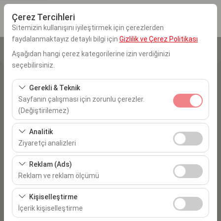
Çerez Tercihleri
Sitemizin kullanışını iyileştirmek için çerezlerden
faydalanmaktayız detaylı bilgi için
Gizlilik ve Çerez Politikası
Aşağıdan hangi çerez kategorilerine izin verdiğinizi
Alış Yeri
seçebilirsiniz.
İstanbul Sabiha Gökçen Havalimanı
Gerekli & Teknik
Sayfanın çalışması için zorunlu çerezler.
Aracı farklı bir lokasyona bırakacağım
(Değiştirilemez)
Alış Tarih & Saat
Bu çerezler sitenin doğru şekilde çalışması, güvenlik,
Analitik
oturum yönetimi ve temel işlevler için gereklidir. Devre
Ziyaretçi analizleri
09:00
dışı bırakılamaz.
Bu çerezler, sitemizin nasıl kullanıldığını (ziyaretçi sayısı,
Reklam (Ads)
Bırakış Tarih & Saat
en çok ziyaret edilen sayfalar, kullanıcı davranışları)
Reklam ve reklam ölçümü
analiz etmemizi sağlar. Bu veriler, web sitesi
09:00
Bu çerezler, size ilgi alanlarınıza uygun kişiselleştirilmiş
performansını ölçmek ve kullanıcı deneyimini sürekli
Kişiselleştirme
reklamlar göstermemize ve reklam kampanyalarımızın
iyileştirmek için kullanılır.
İçerik kişiselleştirme
etkinliğini (gösterim sayısı, tıklama oranı) ölçmemize