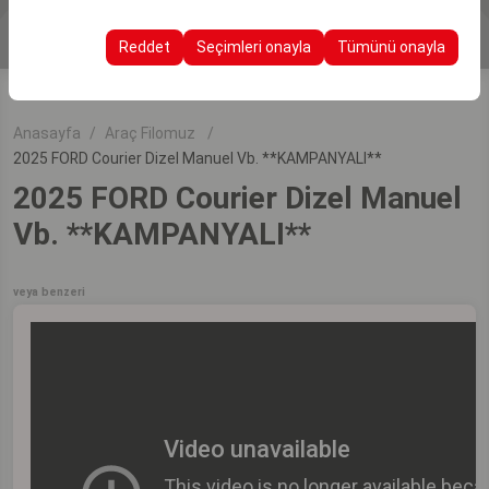
Araçları Listele
Bu çerezler, kullanıcı arayüzü ayarlarınızı, dil tercihinizi ve
olanak tanır.
diğer yapılandırmalarınızı koruyarak, platformdaki
Reddet
Seçimleri onayla
Tümünü onayla
deneyiminizin tutarlılığını ve sürekliliğini sağlamak
amacıyla kullanılır.
Anasayfa
Araç Filomuz
2025 FORD Courier Dizel Manuel Vb. **KAMPANYALI**
2025 FORD Courier Dizel Manuel
Vb. **KAMPANYALI**
veya benzeri