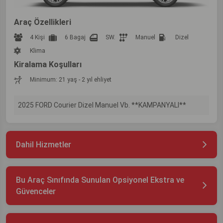
Araç Özellikleri
4 Kişi
6 Bagaj
SW.
Manuel
Dizel
Klima
Kiralama Koşulları
Minimum: 21 yaş - 2 yıl ehliyet
2025 FORD Courier Dizel Manuel Vb. **KAMPANYALI**
Dahil Hizmetler
Bu Araç Sınıfında Sunulan Opsiyonel Ekstra ve
Güvenceler