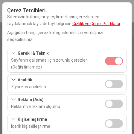
Çerez Tercihleri
Sitemizin kullanışını iyileştirmek için çerezlerden
faydalanmaktayız detaylı bilgi için
Gizlilik ve Çerez Politikası
Aşağıdan hangi çerez kategorilerine izin verdiğinizi
Alış Yeri
seçebilirsiniz.
İstanbul Sabiha Gökçen Havalimanı
Gerekli & Teknik
Sayfanın çalışması için zorunlu çerezler.
Aracı farklı bir lokasyona bırakacağım
(Değiştirilemez)
Alış Tarih & Saat
Bu çerezler sitenin doğru şekilde çalışması, güvenlik,
Analitik
oturum yönetimi ve temel işlevler için gereklidir. Devre
Ziyaretçi analizleri
09:00
dışı bırakılamaz.
Bu çerezler, sitemizin nasıl kullanıldığını (ziyaretçi sayısı,
Reklam (Ads)
Bırakış Tarih & Saat
en çok ziyaret edilen sayfalar, kullanıcı davranışları)
Reklam ve reklam ölçümü
analiz etmemizi sağlar. Bu veriler, web sitesi
09:00
Bu çerezler, size ilgi alanlarınıza uygun kişiselleştirilmiş
performansını ölçmek ve kullanıcı deneyimini sürekli
Kişiselleştirme
reklamlar göstermemize ve reklam kampanyalarımızın
iyileştirmek için kullanılır.
İçerik kişiselleştirme
etkinliğini (gösterim sayısı, tıklama oranı) ölçmemize