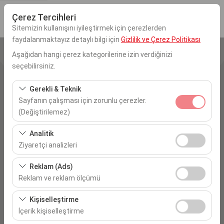
Çerez Tercihleri
Sitemizin kullanışını iyileştirmek için çerezlerden
faydalanmaktayız detaylı bilgi için
Gizlilik ve Çerez Politikası
Aşağıdan hangi çerez kategorilerine izin verdiğinizi
Alış Yeri
seçebilirsiniz.
İstanbul Sabiha Gökçen Havalimanı
Gerekli & Teknik
Sayfanın çalışması için zorunlu çerezler.
Aracı farklı bir lokasyona bırakacağım
(Değiştirilemez)
Alış Tarih & Saat
Bu çerezler sitenin doğru şekilde çalışması, güvenlik,
Analitik
oturum yönetimi ve temel işlevler için gereklidir. Devre
Ziyaretçi analizleri
09:00
dışı bırakılamaz.
Bu çerezler, sitemizin nasıl kullanıldığını (ziyaretçi sayısı,
Reklam (Ads)
Bırakış Tarih & Saat
en çok ziyaret edilen sayfalar, kullanıcı davranışları)
Reklam ve reklam ölçümü
analiz etmemizi sağlar. Bu veriler, web sitesi
09:00
Bu çerezler, size ilgi alanlarınıza uygun kişiselleştirilmiş
performansını ölçmek ve kullanıcı deneyimini sürekli
Kişiselleştirme
reklamlar göstermemize ve reklam kampanyalarımızın
iyileştirmek için kullanılır.
İçerik kişiselleştirme
etkinliğini (gösterim sayısı, tıklama oranı) ölçmemize