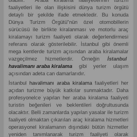
olabilir. Araba kiralama faaliyetlerinin turizm
faaliyetleri ile olan ilişkisini dünya turizm örgütü
detaylı bir şekilde ifade etmektedir. Bu konuda
Dünya Turizm Örgütü‟nün özel otomobillerin
sürücüsü ile birlikte kiralanması ve motorlu araç
kiralamayı turizm faaliyeti olarak değerlendirmesi
referans olarak gösterilebilir. İstanbul gibi önemli
mega kentlerde turizm açısından araba kiralamalar
vazgeçilmez hizmetlerdir. Örneğin
İstanbul
havalimanı araba kiralama
gibi yerler ulaşım
açısından adeta can damarlarıdır.
İstanbul
havalimanı araba kiralama
faaliyetleri her
açıdan turizme büyük katkılar sunmaktadır. Daha
profesyonelce yapılan her araba kiralama faaliyeti
turistin beğenileri ve beklentileri doğrultusunda
olacaktır. Belli zamanlarda yapılan yasalar ile turizm
faaliyeti olmaktan çıkarılan araç kiralama hizmetleri
operasyonel kiralamanın dışındaki bütün hizmetler
yeniden tanımlanarak turizm faaliyeti olarak