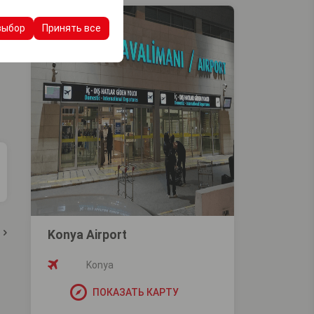
ашего опыта на
очтений и других
выбор
Принять все
Konya Airport
Konya
ПОКАЗАТЬ КАРТУ