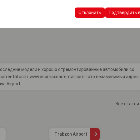
пользуются для обеспечения согласованности и непрерывности в
ранения настроек пользовательского интерфейса, языковых предп
Отклонить
Подтвердить 
е последние модели и хорошо отремонтированные автомобили со
rrental.com. www.ecomaxcarrental.com - это незаменимый адрес
a Airport.
Все статьи
t
Trabzon Airport