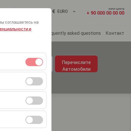
колл-центр
Вход
RU
EURO
+ 90 000 00 00 00
вы соглашаетесь на
енциальности и
Арендные баллы
Frequently asked questions
Контакт
врата
Перечислите
09:00
Автомобили
я сеансами и
во посетителей,
ля оценки
ствии с вашими
ент