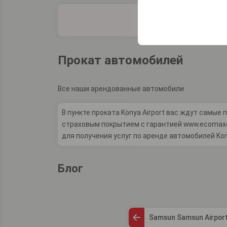
Эти файлы cookie ис
платформе путем сох
параметров.
Прокат автомобилей
Все наши арендованные автомобили
В пункте проката Konya Airport вас ждут самы
страховым покрытием с гарантией www.ecomaxca
для получения услуг по аренде автомобилей Kony
Блог
Samsun Samsun Airpor