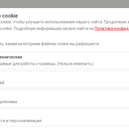
Мой заказ
 cookie
ookie, чтобы улучшить использование нашего сайта. Продолжая, 
 cookie. Подробную информацию можно найти на
Политика конфид
машняя страница
О нас
Наши транспортные средства
ь, каким категориям файлов cookie вы разрешаете.
Дата и время пуска
Дата и время воз
ехнические
09:00
одимые для работы страницы. (Нельзя изменить)
бходимы для корректной работы сайта, безопасности, управлени
нельзя отключить.
ей
воляют нам анализировать, как используется наш сайт (количест
раницы, поведение пользователей). Эти данные используются д
 рекламы
сайта и постоянного улучшения пользовательского опыта.
 Airport
зволяют показывать вам персонализированную рекламу в соответ
ть эффективность наших рекламных кампаний (показы, коэффици
та и персонализация